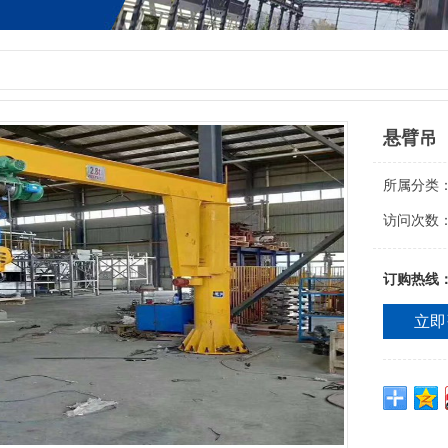
悬臂吊
所属分类
访问次数
订购热线
立即