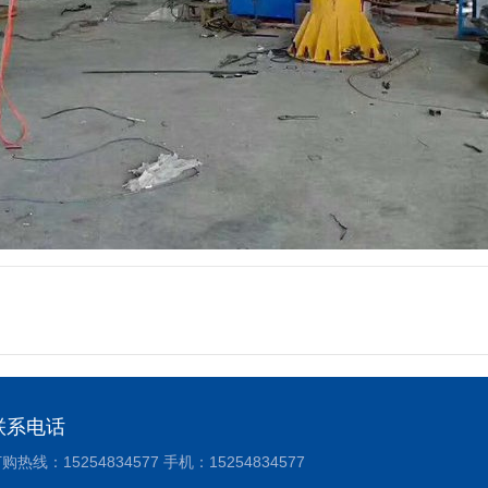
联系电话
购热线：15254834577 手机：15254834577