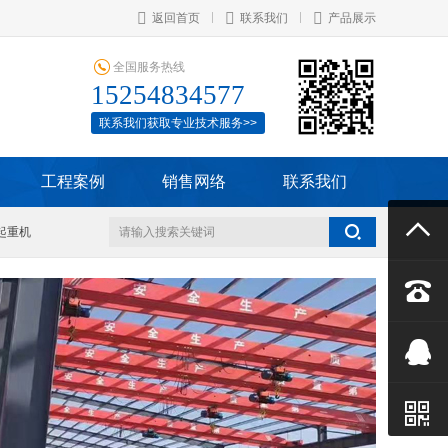
返回首页
联系我们
产品展示

全国服务热线
15254834577
联系我们获取专业技术服务>>
工程案例
销售网络
联系我们

起重机


