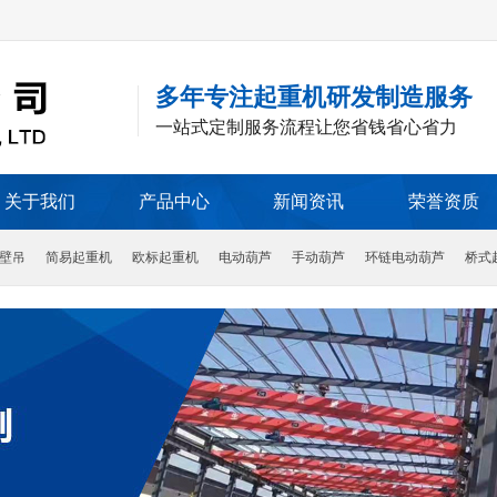
多年专注起重机研发制造服务
一站式定制服务流程让您省钱省心省力
关于我们
产品中心
新闻资讯
荣誉资质
壁吊
简易起重机
欧标起重机
电动葫芦
手动葫芦
环链电动葫芦
桥式